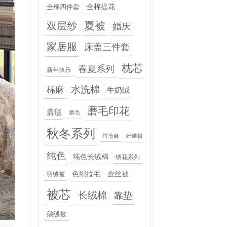
全棉提花
全棉四件套
夏被
双层纱
婚庆
家居服
床盖三件套
枕芯
春夏系列
新年快乐
水洗棉
棉麻
牛奶绒
磨毛印花
盖毯
磨毛
秋冬系列
竹节麻
纤维被
纯色
纯色长绒棉
绣花系列
色织拉毛
蚕丝被
羽绒被
被芯
长绒棉
靠垫
鹅绒被