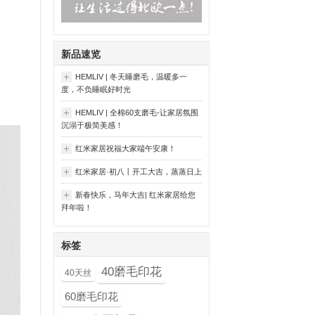
新品速览
HEMLIV | 冬天睡磨毛，温暖多一
度，不负睡眠好时光
HEMLIV | 全棉60支磨毛-让家居氛围
沉溺于极简美感！
红米家居祝福大家端午安康！
红米家居·初八丨开工大吉，蒸蒸日上
新春快乐，马年大吉| 红米家居给您
拜年啦！
标签
40磨毛印花
40天丝
60磨毛印花