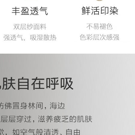
层
纱
系
列，
柔
爽，
透
气，
好
舒
服！