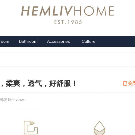
groom
Bathroom
Accessories
Culture
系列
卫浴系列
配饰系列
企业文化
列，柔爽，透气，好舒服！
2024
已关
红
观 569 views
米
家
居
双