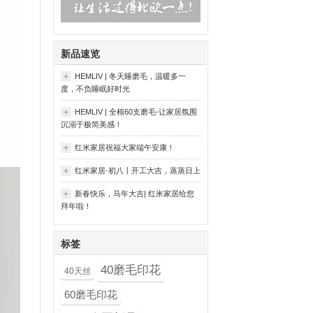
新品速览
HEMLIV | 冬天睡磨毛，温暖多一
度，不负睡眠好时光
HEMLIV | 全棉60支磨毛-让家居氛围
沉溺于极简美感！
红米家居祝福大家端午安康！
红米家居·初八丨开工大吉，蒸蒸日上
新春快乐，马年大吉| 红米家居给您
拜年啦！
标签
40磨毛印花
40天丝
60磨毛印花