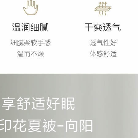
织
印
花
夏
被
尽
享
舒
适
好
眠！