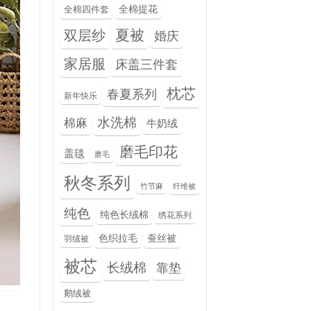
全棉提花
全棉四件套
夏被
双层纱
婚庆
家居服
床盖三件套
枕芯
春夏系列
新年快乐
水洗棉
棉麻
牛奶绒
磨毛印花
盖毯
磨毛
秋冬系列
竹节麻
纤维被
纯色
纯色长绒棉
绣花系列
色织拉毛
蚕丝被
羽绒被
被芯
长绒棉
靠垫
鹅绒被