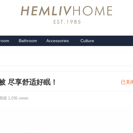
groom
Bathroom
Accessories
Culture
系列
卫浴系列
配饰系列
企业文化
夏被 尽享舒适好眠！
2023
已关
红
观 1,036 views
米
家
居
针