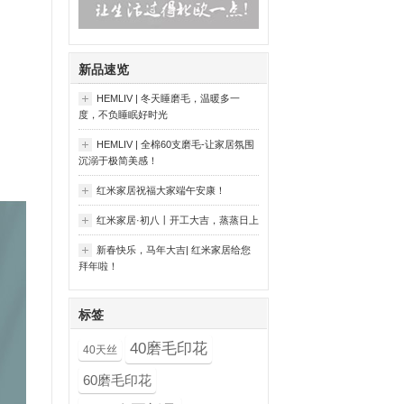
新品速览
HEMLIV | 冬天睡磨毛，温暖多一
度，不负睡眠好时光
HEMLIV | 全棉60支磨毛-让家居氛围
沉溺于极简美感！
红米家居祝福大家端午安康！
红米家居·初八丨开工大吉，蒸蒸日上
新春快乐，马年大吉| 红米家居给您
拜年啦！
标签
40磨毛印花
40天丝
60磨毛印花