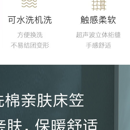
笠
系
列
散
热
透
气
恰
到
好
处！