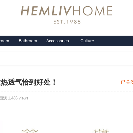
groom
Bathroom
Accessories
Culture
系列
卫浴系列
配饰系列
企业文化
 散热透气恰到好处！
2023
已关
红
观 1,486 views
米
家
居
床