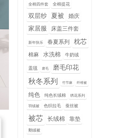
全棉提花
全棉四件套
夏被
双层纱
婚庆
家居服
床盖三件套
枕芯
春夏系列
新年快乐
水洗棉
棉麻
牛奶绒
磨毛印花
盖毯
磨毛
秋冬系列
竹节麻
纤维被
纯色
纯色长绒棉
绣花系列
色织拉毛
蚕丝被
羽绒被
被芯
长绒棉
靠垫
鹅绒被