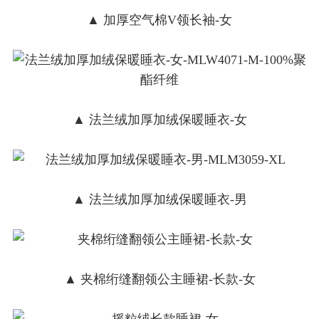
▲ 加厚空气棉V领长袖-女
▲ 法兰绒加厚加绒保暖睡衣-女
▲ 法兰绒加厚加绒保暖睡衣-男
▲ 夹棉绗缝翻领公主睡裙-长款-女