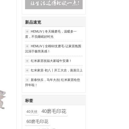
新品速览
HEMLIV | 冬天睡磨毛，温暖多一
度，不负睡眠好时光
HEMLIV | 全棉60支磨毛-让家居氛围
沉溺于极简美感！
红米家居祝福大家端午安康！
红米家居·初八丨开工大吉，蒸蒸日上
新春快乐，马年大吉| 红米家居给您
拜年啦！
标签
40磨毛印花
40天丝
60磨毛印花