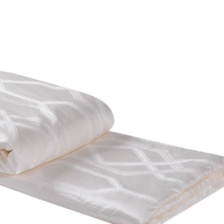
蚕
丝
三
件
套