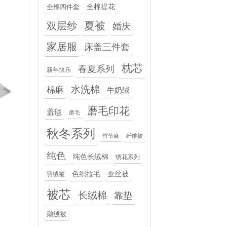
全棉提花
全棉四件套
夏被
双层纱
婚庆
家居服
床盖三件套
枕芯
春夏系列
新年快乐
水洗棉
棉麻
牛奶绒
磨毛印花
盖毯
磨毛
秋冬系列
竹节麻
纤维被
纯色
纯色长绒棉
绣花系列
色织拉毛
蚕丝被
羽绒被
被芯
长绒棉
靠垫
鹅绒被