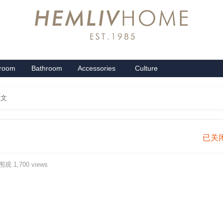
groom
Bathroom
Accessories
Culture
系列
卫浴系列
配饰系列
企业文化
正文
奥
已关
黛
观 1,700 views
丽
活
套
桑