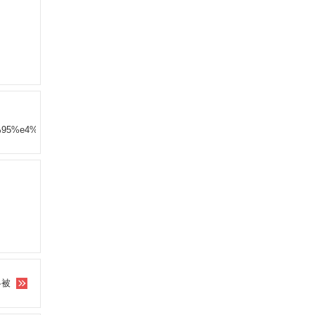
9a%95%e4%b8%9d%e4%b8%89%e4%bb%b6%e5%a5%97/
冬被