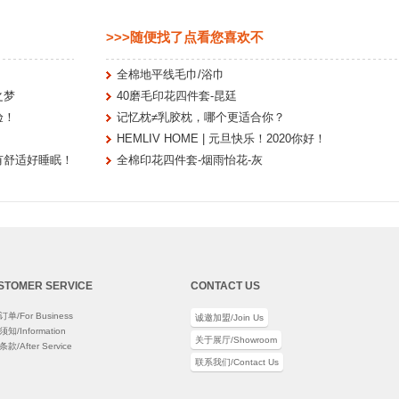
>>>随便找了点看您喜欢不
全棉地平线毛巾/浴巾
之梦
40磨毛印花四件套-昆廷
验！
记忆枕≠乳胶枕，哪个更适合你？
HEMLIV HOME | 元旦快乐！2020你好！
有舒适好睡眠！
全棉印花四件套-烟雨怡花-灰
STOMER SERVICE
CONTACT US
单/For Business
诚邀加盟/Join Us
知/Information
关于展厅/Showroom
款/After Service
联系我们/Contact Us