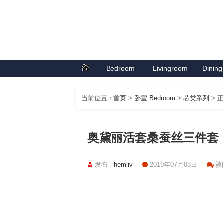
Bedroom
Livingroom
Dinin
首页
卧室系列
客厅系列
餐厅
当前位置：
首页
>
卧室 Bedroom
>
芯类系列
> 
奥黛丽活套桑蚕丝三件套
发布：
hemliv
2019年07月08日
被围