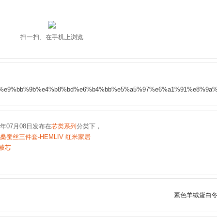
扫一扫、在手机上浏览
5%a5%a5%e9%bb%9b%e4%b8%bd%e6%b4%bb%e5%a5%97%e6%a1%91%e8%
9年07月08日发布在
芯类系列
分类下，
桑蚕丝三件套-HEMLIV 红米家居
被芯
素色羊绒蛋白