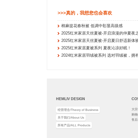
>>>真的，我想您也会喜欢
棉麻提花春秋被 低调中彰显高级感
2025红米家居天丝夏被-开启浪漫的仲夏夜
2025红米家居天丝夏被-开启夏日舒适新体
2025红米家居夏被系列 夏夜沁凉好眠！
2024红米家居羽绒被系列 选对羽绒被，拥
HEMLIV DESIGN
CO
大宗订
经营理念/Theory of Business
购物须
关于我们/About Us
售后条
所有产品/ALL Products