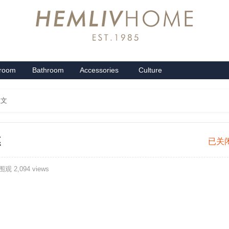
groom
Bathroom
Accessories
Culture
系列
卫浴系列
配饰系列
企业文化
正文
德
40
已关
磨
观 2,094 views
毛
印
花
四