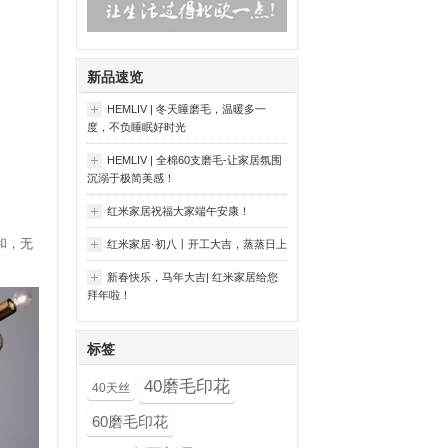
新品速览
HEMLIV | 冬天睡磨毛，温暖多一
度，不负睡眠好时光
HEMLIV | 全棉60支磨毛-让家居氛围
沉溺于极简美感！
红米家居祝福大家端午安康！
和，无
红米家居·初八丨开工大吉，蒸蒸日上
新春快乐，马年大吉| 红米家居给您
拜年啦！
标签
40磨毛印花
40天丝
60磨毛印花