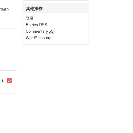
其他操作
5%97-
登录
Entries
RSS
Comments
RSS
WordPress.org
请函