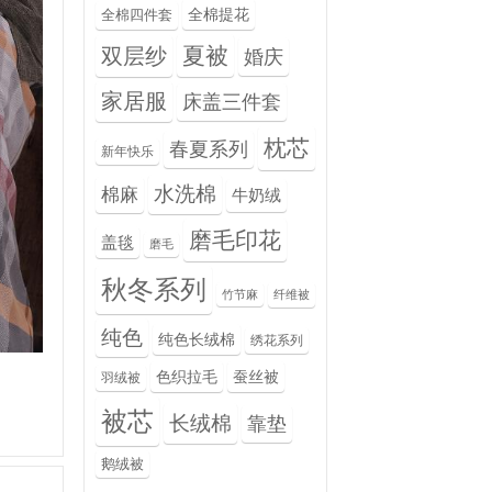
全棉提花
全棉四件套
夏被
双层纱
婚庆
家居服
床盖三件套
枕芯
春夏系列
新年快乐
水洗棉
棉麻
牛奶绒
磨毛印花
盖毯
磨毛
秋冬系列
竹节麻
纤维被
纯色
纯色长绒棉
绣花系列
色织拉毛
蚕丝被
羽绒被
被芯
长绒棉
靠垫
鹅绒被