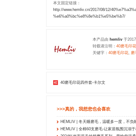
本文固定链接：
http://www.hemliv.cn/2017/08/12/40%
%e6%a0%bc%e8%8e%b1%e5%be%b7/
本产品由
hemliv
于201
转载请注明：
40磨毛印花
关键字：
40磨毛印花
,
磨
40磨毛印花四件套-卡尔文
>>>真的，我想您也会喜欢
HEMLIV | 冬天睡磨毛，温暖多一度，不
HEMLIV | 全棉60支磨毛-让家居氛围沉