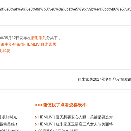
e7%a3%a8%e6%af%9b%e5%8d%b0%e8%8a%b1%e5%9b%9b%e4%bb%b6%e5%a
7年08月12日发布在
磨毛系列
分类下，
四件套-格莱德-HEMLIV 红米家居
毛印花
红米家居2017秋冬新品发布邀
>>>随便找了点看您喜欢不
负睡眠好时光
HEMLIV | 夏天想要安心入睡，关键是要选对
溺于极简美感！
HEMLIV | 红米家居玉溪店三八女人节美丽特