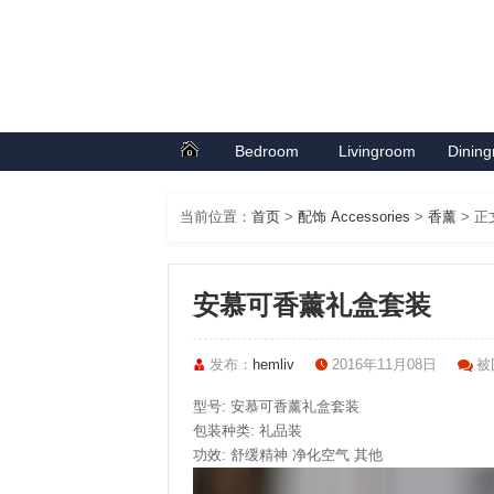
Bedroom
Livingroom
Dinin
首页
卧室系列
客厅系列
餐厅
当前位置：
首页
>
配饰 Accessories
>
香薰
> 正
安慕可香薰礼盒套装
发布：
hemliv
2016年11月08日
被围
型号: 安慕可香薰礼盒套装
包装种类: 礼品装
功效: 舒缓精神 净化空气 其他