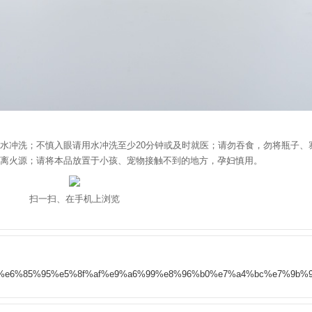
水冲洗；不慎入眼请用水冲洗至少20分钟或及时就医；请勿吞食，勿将瓶子、
离火源；请将本品放置于小孩、宠物接触不到的地方，孕妇慎用。
扫一扫、在手机上浏览
5%ae%89%e6%85%95%e5%8f%af%e9%a6%99%e8%96%b0%e7%a4%bc%e7%9b