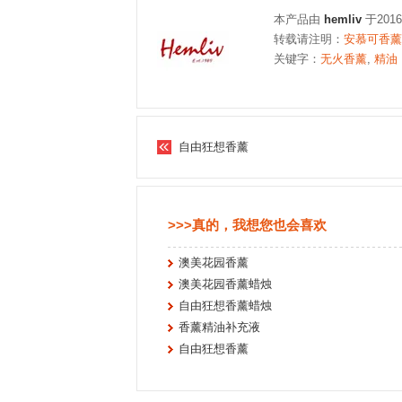
本产品由
hemliv
于201
转载请注明：
安慕可香薰礼
关键字：
无火香薰
,
精油
自由狂想香薰
>>>真的，我想您也会喜欢
澳美花园香薰
澳美花园香薰蜡烛
自由狂想香薰蜡烛
香薰精油补充液
自由狂想香薰