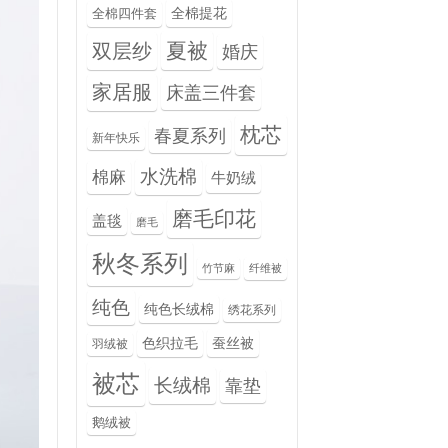
全棉提花
全棉四件套
夏被
双层纱
婚庆
家居服
床盖三件套
枕芯
春夏系列
新年快乐
水洗棉
棉麻
牛奶绒
磨毛印花
盖毯
磨毛
秋冬系列
竹节麻
纤维被
纯色
纯色长绒棉
绣花系列
色织拉毛
蚕丝被
羽绒被
被芯
长绒棉
靠垫
鹅绒被