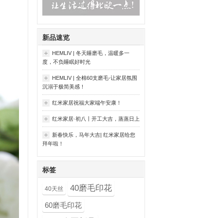
新品速览
HEMLIV | 冬天睡磨毛，温暖多一
度，不负睡眠好时光
HEMLIV | 全棉60支磨毛-让家居氛围
沉溺于极简美感！
红米家居祝福大家端午安康！
红米家居·初八丨开工大吉，蒸蒸日上
新春快乐，马年大吉| 红米家居给您
拜年啦！
标签
40磨毛印花
40天丝
60磨毛印花