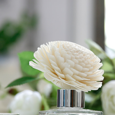
盒
套
装