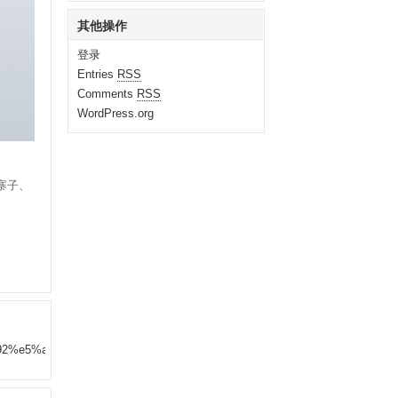
其他操作
登录
Entries
RSS
Comments
RSS
WordPress.org
寨子、
%92%e5%a5%97%e8%a3%85/