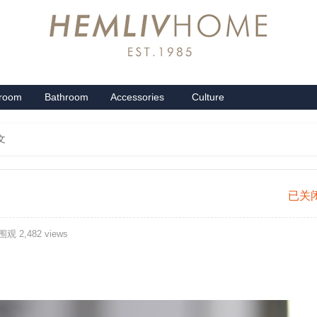
groom
Bathroom
Accessories
Culture
系列
卫浴系列
配饰系列
企业文化
文
安
已关
慕
观 2,482 views
可
香
薰
礼