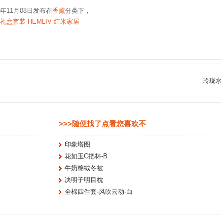
6年11月08日发布在
香薰
分类下，
盒套装-HEMLIV 红米家居
玲珑
>>>随便找了点看您喜欢不
印象塔图
花如玉C把杯-B
牛奶棉绒冬被
决明子明目枕
全棉四件套-风吹云动-白