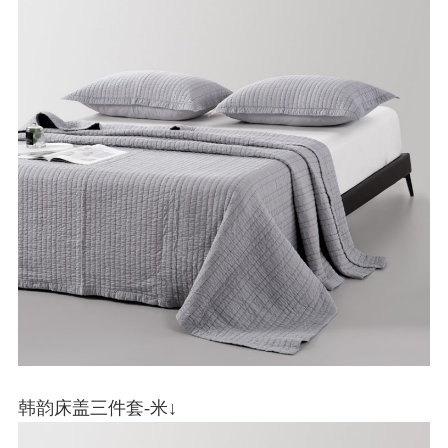
韩韵床盖三件套-米↓