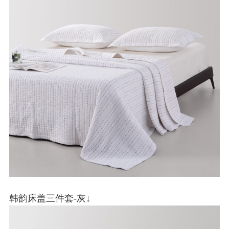
韩韵床盖三件套-灰↓