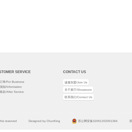
STOMER SERVICE
CONTACT US
单/For Business
诚邀加盟/Join Us
知/Information
关于展厅/Showroom
款/After Service
联系我们/Contact Us
ights reserved
Designed by ChunKing
苏公网安备32061202001364
苏