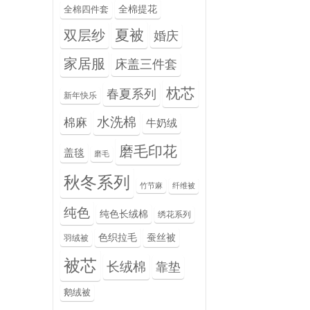
全棉提花
全棉四件套
夏被
双层纱
婚庆
家居服
床盖三件套
枕芯
春夏系列
新年快乐
水洗棉
棉麻
牛奶绒
磨毛印花
盖毯
磨毛
秋冬系列
竹节麻
纤维被
纯色
纯色长绒棉
绣花系列
色织拉毛
蚕丝被
羽绒被
被芯
长绒棉
靠垫
鹅绒被