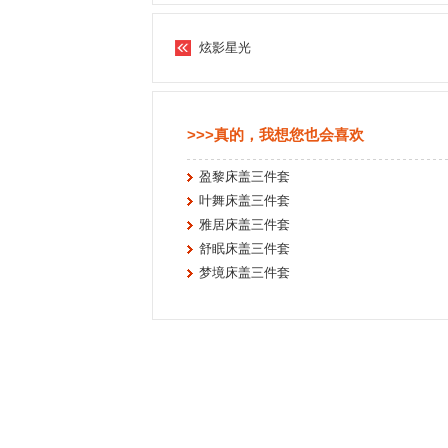
炫影星光
>>>真的，我想您也会喜欢
盈黎床盖三件套
叶舞床盖三件套
雅居床盖三件套
舒眠床盖三件套
梦境床盖三件套