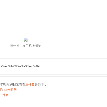
扫一扫、在手机上浏览
08/26/%e5%b2%9a%e9%a6%99/
0年08月26日发布在
三件套
分类下，
LIV 红米家居
三件套