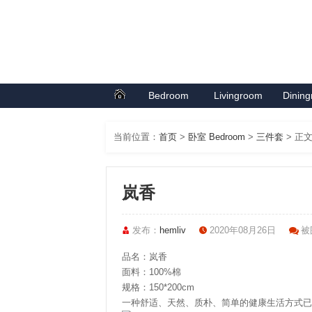
Bedroom
Livingroom
Dinin
首页
卧室系列
客厅系列
餐厅
当前位置：
首页
>
卧室 Bedroom
>
三件套
> 正
岚香
发布：
hemliv
2020年08月26日
被围
品名：岚香
面料：100%棉
规格：150*200cm
一种舒适、天然、质朴、简单的健康生活方式已