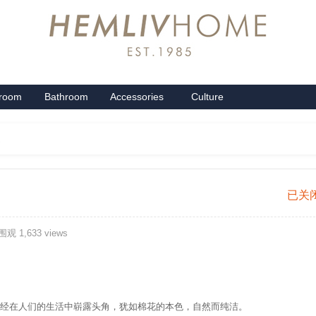
groom
Bathroom
Accessories
Culture
系列
卫浴系列
配饰系列
企业文化
文
岚
已关
香
观 1,633 views
经在人们的生活中崭露头角，犹如棉花的本色，自然而纯洁。