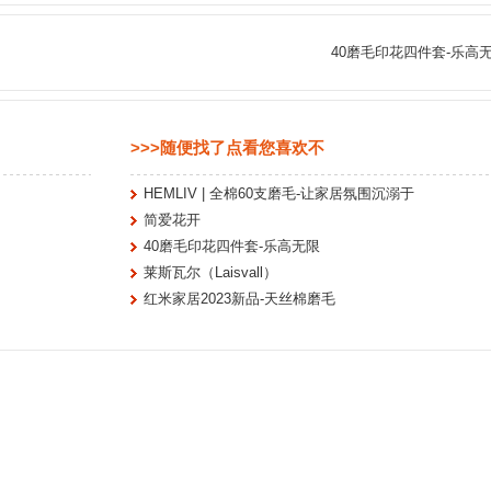
40磨毛印花四件套-乐高
>>>随便找了点看您喜欢不
HEMLIV | 全棉60支磨毛-让家居氛围沉溺于
简爱花开
40磨毛印花四件套-乐高无限
莱斯瓦尔（Laisvall）
红米家居2023新品-天丝棉磨毛