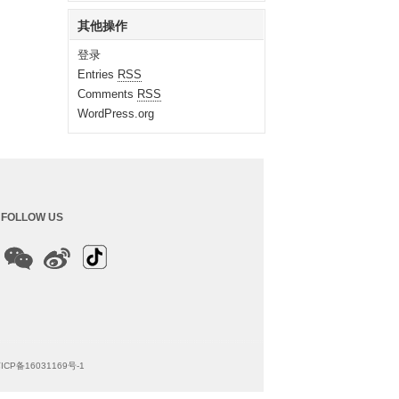
其他操作
登录
Entries
RSS
Comments
RSS
WordPress.org
FOLLOW US
ICP备16031169号-1