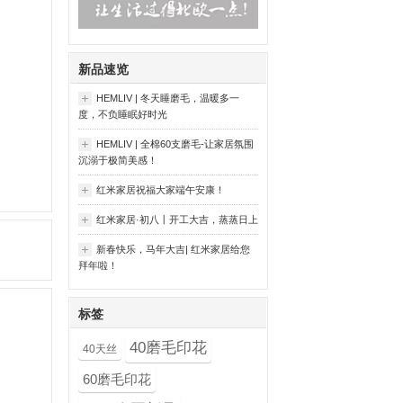
新品速览
HEMLIV | 冬天睡磨毛，温暖多一
度，不负睡眠好时光
HEMLIV | 全棉60支磨毛-让家居氛围
沉溺于极简美感！
红米家居祝福大家端午安康！
红米家居·初八丨开工大吉，蒸蒸日上
新春快乐，马年大吉| 红米家居给您
拜年啦！
标签
40磨毛印花
40天丝
60磨毛印花