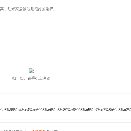
被
高，红米家居被芯是很好的选择。
扫一扫、在手机上浏览
%88%9d%e6%99%b4%e4%bc%98%e6%a3%89%e6%98%a5%e7%a7%8b%e8%a2%