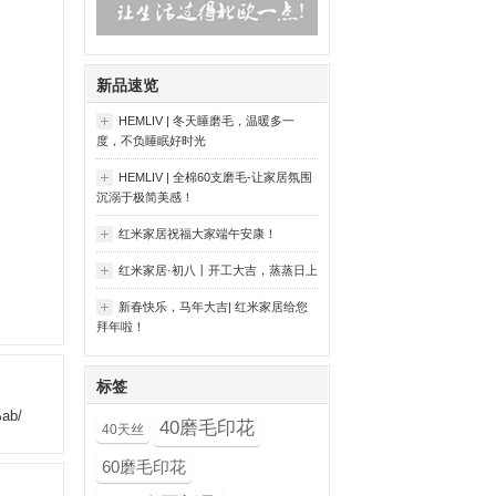
新品速览
HEMLIV | 冬天睡磨毛，温暖多一
度，不负睡眠好时光
HEMLIV | 全棉60支磨毛-让家居氛围
沉溺于极简美感！
红米家居祝福大家端午安康！
红米家居·初八丨开工大吉，蒸蒸日上
新春快乐，马年大吉| 红米家居给您
拜年啦！
标签
ab/
40磨毛印花
40天丝
60磨毛印花