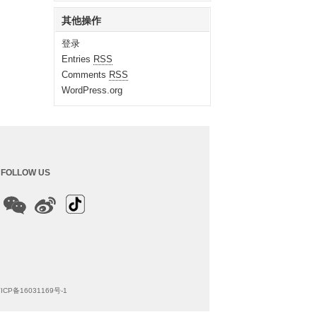
其他操作
登录
Entries
RSS
Comments
RSS
WordPress.org
FOLLOW US
ICP备16031169号-1