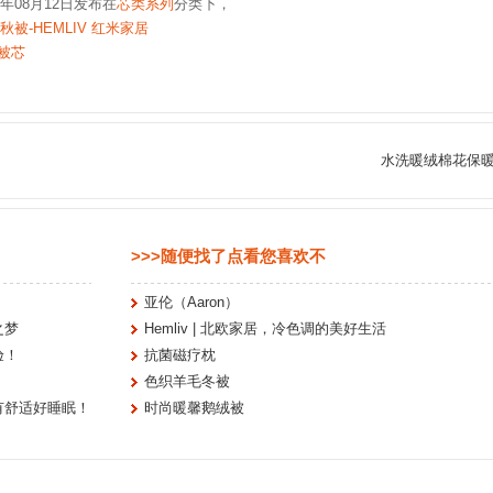
0年08月12日发布在
芯类系列
分类下，
被-HEMLIV 红米家居
被芯
水洗暖绒棉花保
>>>随便找了点看您喜欢不
亚伦（Aaron）
之梦
Hemliv | 北欧家居，冷色调的美好生活
验！
抗菌磁疗枕
色织羊毛冬被
有舒适好睡眠！
时尚暖馨鹅绒被