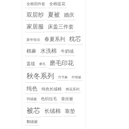
全棉提花
全棉四件套
夏被
双层纱
婚庆
家居服
床盖三件套
枕芯
春夏系列
新年快乐
水洗棉
棉麻
牛奶绒
磨毛印花
盖毯
磨毛
秋冬系列
竹节麻
纤维被
纯色
纯色长绒棉
绣花系列
色织拉毛
蚕丝被
羽绒被
被芯
长绒棉
靠垫
鹅绒被