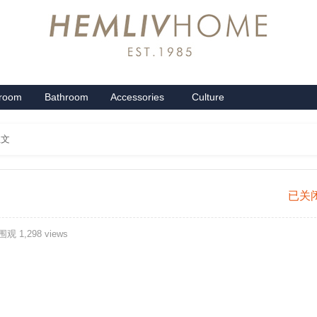
groom
Bathroom
Accessories
Culture
系列
卫浴系列
配饰系列
企业文化
正文
初
已关
晴
观 1,298 views
优
棉
春
秋