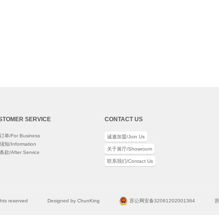
STOMER SERVICE
CONTACT US
单/For Business
诚邀加盟/Join Us
知/Information
关于展厅/Showroom
款/After Service
联系我们/Contact Us
ights reserved
Designed by ChunKing
苏公网安备32061202001364
苏