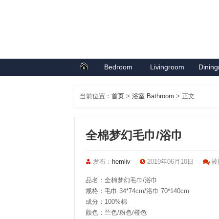
Bedroom
Livingroom
Dinin
首页
卧室系列
客厅系列
餐厅
当前位置：
首页
>
浴室 Bathroom
> 正文
全棉梦幻毛巾/浴巾
发布：
hemliv
2019年06月10日
被围
品名：全棉梦幻毛巾/浴巾
规格：毛巾 34*74cm/浴巾 70*140cm
成分：100%棉
颜色：兰色/粉色/橙色