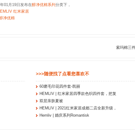
9年01月19日发布在
醇净优棉系列
分类下，
EMLIV 红米家居
醇净优棉
索玛棉三
>>>随便找了点看您喜欢不
60磨毛印花四件套-凯丽
HEMLIV | 红米家居四季款色织四件套，把复
双层亲肤夏被
HEMLIV | 2021红米家居成都二店全新升级，
Hemliv | 婚庆系列Romantisk