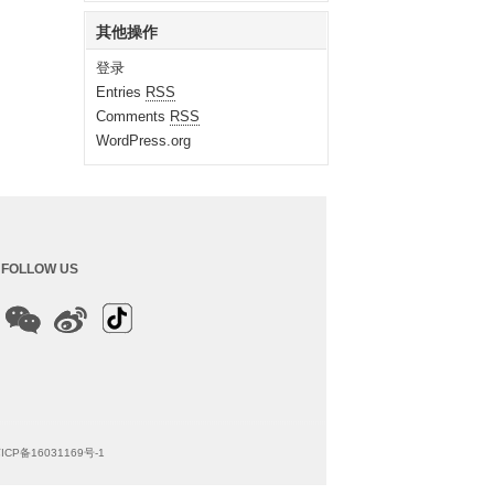
其他操作
登录
Entries
RSS
Comments
RSS
WordPress.org
FOLLOW US
ICP备16031169号-1