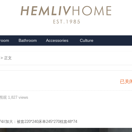
groom
Bathroom
Accessories
Culture
系列
卫浴系列
配饰系列
企业文化
> 正文
魅
已关
舞
观 1,827 views
羞
花
//加大：被套220*240床单245*270枕套48*74