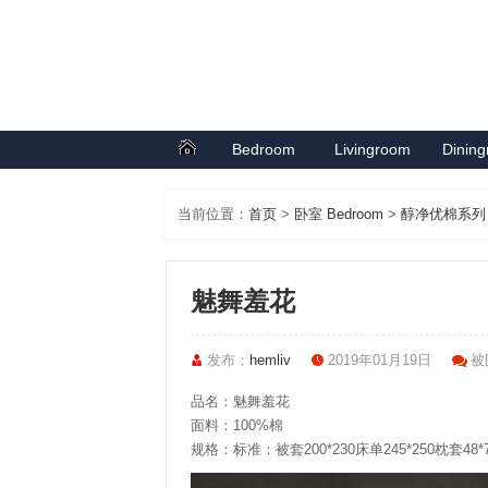
Bedroom
Livingroom
Dinin
首页
卧室系列
客厅系列
餐厅
当前位置：
首页
>
卧室 Bedroom
>
醇净优棉系列
魅舞羞花
发布：
hemliv
2019年01月19日
被围
品名：魅舞羞花
面料：100%棉
规格：标准：被套200*230床单245*250枕套48*74