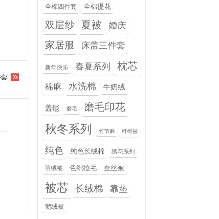
全棉提花
全棉四件套
夏被
双层纱
婚庆
家居服
床盖三件套
枕芯
春夏系列
新年快乐
件套
水洗棉
棉麻
牛奶绒
磨毛印花
盖毯
磨毛
秋冬系列
竹节麻
纤维被
纯色
纯色长绒棉
绣花系列
色织拉毛
蚕丝被
羽绒被
被芯
长绒棉
靠垫
鹅绒被