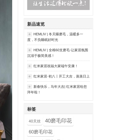
新品速览
HEMLIV | 冬天睡磨毛，温暖多一
度，不负睡眠好时光
HEMLIV | 全棉60支磨毛-让家居氛围
沉溺于极简美感！
红米家居祝福大家端午安康！
红米家居·初八丨开工大吉，蒸蒸日上
新春快乐，马年大吉| 红米家居给您
拜年啦！
标签
40磨毛印花
40天丝
60磨毛印花