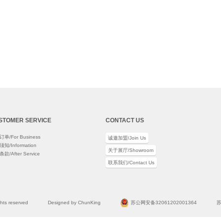
STOMER SERVICE
CONTACT US
单/For Business
诚邀加盟/Join Us
知/Information
关于展厅/Showroom
款/After Service
联系我们/Contact Us
ights reserved
Designed by ChunKing
苏公网安备32061202001364
苏