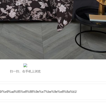
扫一扫、在手机上浏览
9/01/19/%e9%ad%85%e8%88%9e%e7%be%9e%e8%8a%b1/