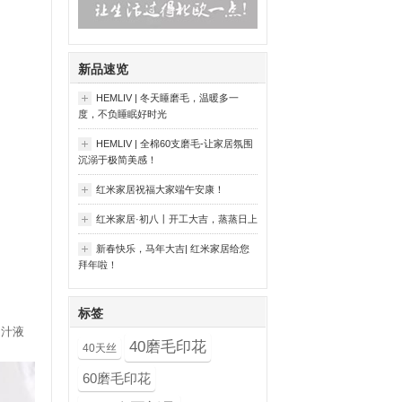
新品速览
HEMLIV | 冬天睡磨毛，温暖多一
度，不负睡眠好时光
HEMLIV | 全棉60支磨毛-让家居氛围
沉溺于极简美感！
红米家居祝福大家端午安康！
红米家居·初八丨开工大吉，蒸蒸日上
新春快乐，马年大吉| 红米家居给您
拜年啦！
标签
的汁液
40磨毛印花
40天丝
60磨毛印花