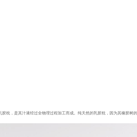
）
的乳胶枕，是其汁液经过全物理过程加工而成。纯天然的乳胶枕，因为其橡胶树