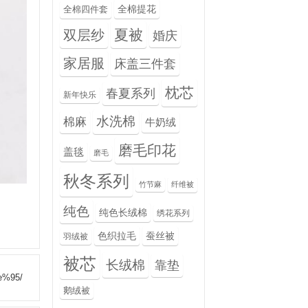
全棉提花
全棉四件套
夏被
双层纱
婚庆
家居服
床盖三件套
枕芯
春夏系列
新年快乐
水洗棉
棉麻
牛奶绒
磨毛印花
盖毯
磨毛
秋冬系列
竹节麻
纤维被
纯色
纯色长绒棉
绣花系列
色织拉毛
蚕丝被
羽绒被
被芯
长绒棉
靠垫
e%95/
鹅绒被