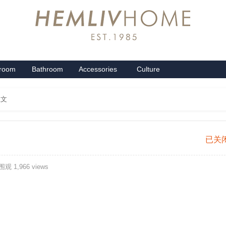
groom
Bathroom
Accessories
Culture
系列
卫浴系列
配饰系列
企业文化
正文
面
已关
包
观 1,966 views
型
乳
胶
枕