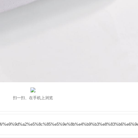
扫一扫、在手机上浏览
16/10/14/%e9%9d%a2%e5%8c%85%e5%9e%8b%e4%b9%b3%e8%83%b6%e6%9