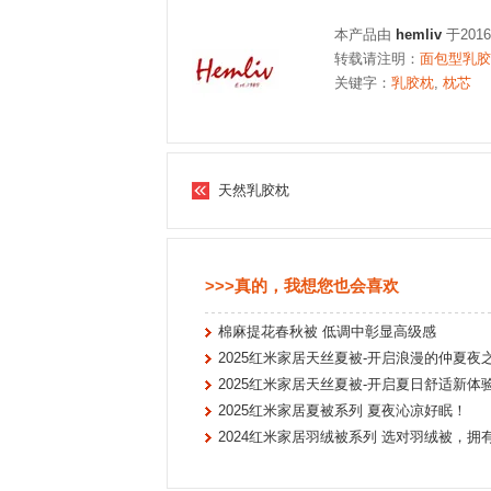
本产品由
hemliv
于201
转载请注明：
面包型乳胶枕
关键字：
乳胶枕
,
枕芯
天然乳胶枕
>>>真的，我想您也会喜欢
棉麻提花春秋被 低调中彰显高级感
2025红米家居天丝夏被-开启浪漫的仲夏夜
2025红米家居天丝夏被-开启夏日舒适新体
2025红米家居夏被系列 夏夜沁凉好眠！
2024红米家居羽绒被系列 选对羽绒被，拥