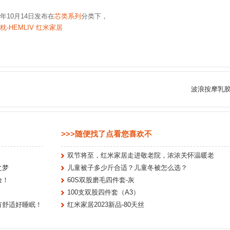
6年10月14日发布在
芯类系列
分类下，
-HEMLIV 红米家居
波浪按摩乳
>>>随便找了点看您喜欢不
双节将至，红米家居走进敬老院，浓浓关怀温暖老
之梦
儿童被子多少斤合适？儿童冬被怎么选？
验！
60S双股磨毛四件套-灰
100支双股四件套（A3）
有舒适好睡眠！
红米家居2023新品-80天丝