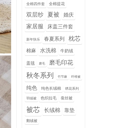
全棉提花
全棉四件套
夏被
双层纱
婚庆
家居服
床盖三件套
枕芯
春夏系列
新年快乐
水洗棉
棉麻
牛奶绒
磨毛印花
盖毯
磨毛
秋冬系列
竹节麻
纤维被
纯色
纯色长绒棉
绣花系列
色织拉毛
蚕丝被
羽绒被
被芯
长绒棉
靠垫
鹅绒被