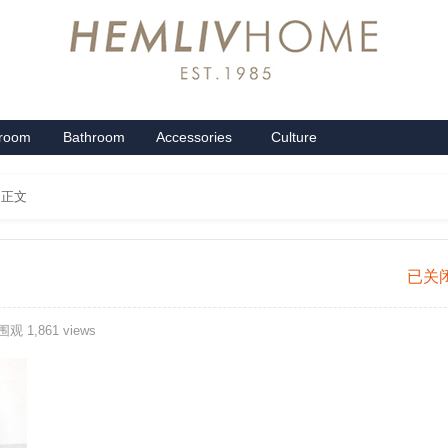
groom
Bathroom
Accessories
Culture
系列
卫浴系列
配饰系列
企业文化
 正文
）
克
已关
里
观 1,861 views
斯-
卡
其
色