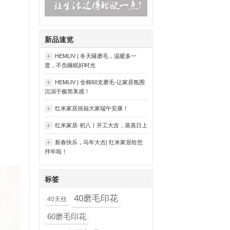
is
新品速览
HEMLIV | 冬天睡磨毛，温暖多一
度，不负睡眠好时光
HEMLIV | 全棉60支磨毛-让家居氛围
沉溺于极简美感！
红米家居祝福大家端午安康！
红米家居·初八丨开工大吉，蒸蒸日上
新春快乐，马年大吉| 红米家居给您
拜年啦！
标签
40磨毛印花
40天丝
60磨毛印花