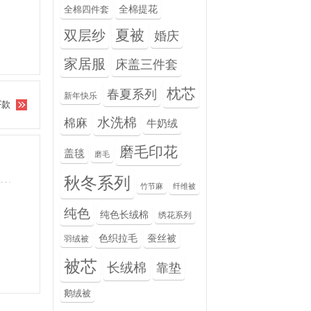
全棉提花
全棉四件套
夏被
双层纱
婚庆
家居服
床盖三件套
枕芯
春夏系列
新年快乐
F款
水洗棉
棉麻
牛奶绒
磨毛印花
盖毯
磨毛
秋冬系列
竹节麻
纤维被
纯色
纯色长绒棉
绣花系列
色织拉毛
蚕丝被
羽绒被
被芯
长绒棉
靠垫
鹅绒被