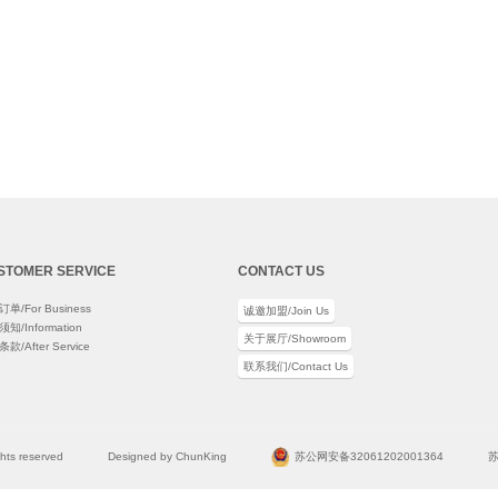
STOMER SERVICE
CONTACT US
单/For Business
诚邀加盟/Join Us
知/Information
关于展厅/Showroom
款/After Service
联系我们/Contact Us
ights reserved
Designed by ChunKing
苏公网安备32061202001364
苏