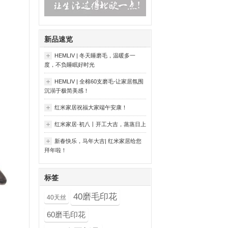
新品速览
HEMLIV | 冬天睡磨毛，温暖多一
度，不负睡眠好时光
HEMLIV | 全棉60支磨毛-让家居氛围
沉溺于极简美感！
红米家居祝福大家端午安康！
红米家居·初八丨开工大吉，蒸蒸日上
新春快乐，马年大吉| 红米家居给您
拜年啦！
标签
40磨毛印花
40天丝
60磨毛印花