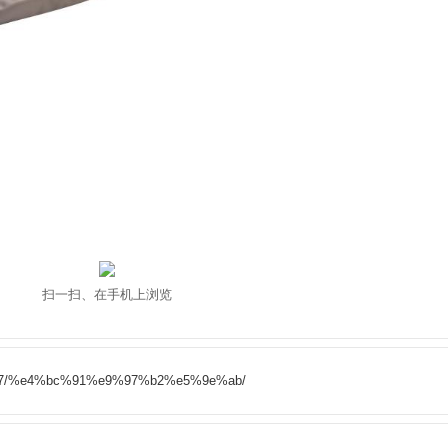
扫一扫、在手机上浏览
/11/27/%e4%bc%91%e9%97%b2%e5%9e%ab/