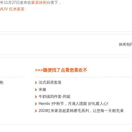
7年11月27日发布在
家居休闲
分类下，
MLIV 红米家居
休闲包
>>>随便找了点看您喜欢不
抱
法式厨房套装
米娅
牛奶绒四件套-邦妮
Hemliv |中秋节，月满人团圆 好礼暖人心!
2024红米家居超柔棉磨毛系列，让您每一天都充满