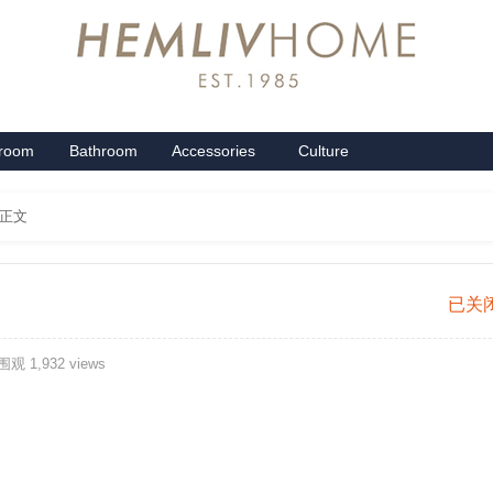
groom
Bathroom
Accessories
Culture
系列
卫浴系列
配饰系列
企业文化
 正文
休
已关
闲
观 1,932 views
垫