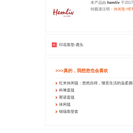
本产品由
hemliv
于201
转载请注明：
休闲垫-HE
印花靠垫-鹿头
>>>真的，我想您也会喜欢
红米休闲毯：悠然自得，惬意生活的温柔拥
科琳盖毯
斯诺盖毯
休闲毯
锦瑞靠垫套