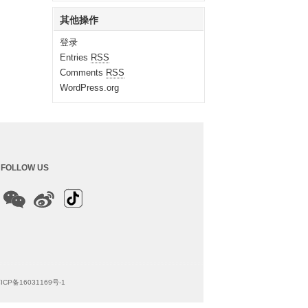
其他操作
登录
Entries
RSS
Comments
RSS
WordPress.org
FOLLOW US
ICP备16031169号-1