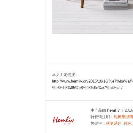
本文固定链接：
http://www.hemliv.cn/2016/10/18/%e7
%e6%b5%85%e8%93%9d%e7%b4%ab/
本产品由
hemliv
于201
转载请注明：
纯棉阳绒四件
关键字：
秋冬系列
,
纯色