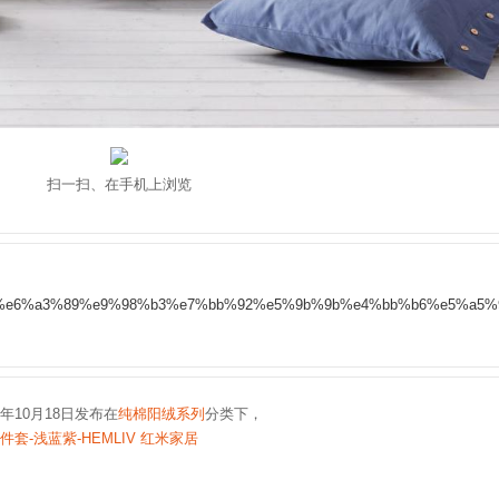
扫一扫、在手机上浏览
%ba%af%e6%a3%89%e9%98%b3%e7%bb%92%e5%9b%9b%e4%bb%b6%e5%a5%
6年10月18日发布在
纯棉阳绒系列
分类下，
套-浅蓝紫-HEMLIV 红米家居