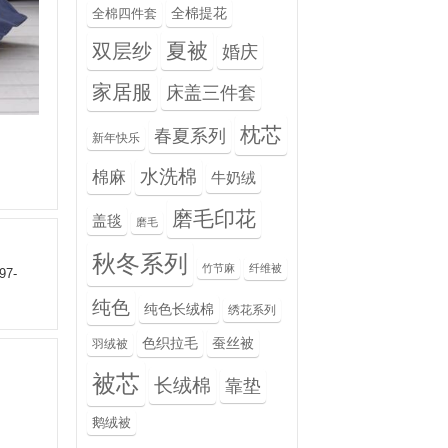
全棉提花
全棉四件套
夏被
双层纱
婚庆
家居服
床盖三件套
枕芯
春夏系列
新年快乐
水洗棉
棉麻
牛奶绒
磨毛印花
盖毯
磨毛
秋冬系列
竹节麻
纤维被
97-
纯色
纯色长绒棉
绣花系列
色织拉毛
蚕丝被
羽绒被
被芯
长绒棉
靠垫
鹅绒被