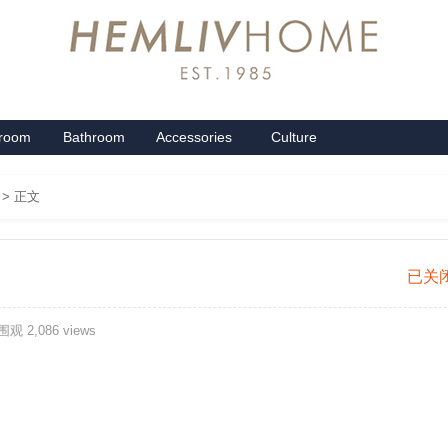
groom
Bathroom
Accessories
Culture
系列
卫浴系列
配饰系列
企业文化
> 正文
纯
已关
棉
观 2,086 views
阳
绒
四
件