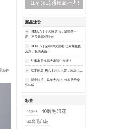
新品速览
HEMLIV | 冬天睡磨毛，温暖多一
度，不负睡眠好时光
HEMLIV | 全棉60支磨毛-让家居氛围
沉溺于极简美感！
红米家居祝福大家端午安康！
蓄热体
红米家居·初八丨开工大吉，蒸蒸日上
新春快乐，马年大吉| 红米家居给您
拜年啦！
标签
40磨毛印花
40天丝
60磨毛印花