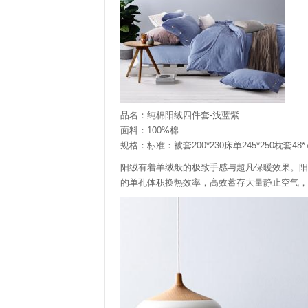
品名：纯棉阳绒四件套-浅蓝紫
面料：100%棉
规格：标准：被套200*230床单245*250枕套48*74
阳绒有着羊绒般的极致手感与超凡保暖效果。阳
的单孔体积换热效率，高效蓄存大量静止空气，