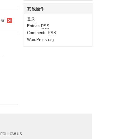
其他操作
登录
月灰
Entries
RSS
Comments
RSS
WordPress.org
FOLLOW US