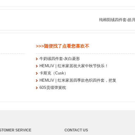
纯棉阳绒四件套-皓
>>>随便找了点看您喜欢不
牛奶绒四件套-灰白菱形
HEMLIV | 红米家居祝大家中秋节快乐！
卡斯克（Cusk）
HEMLIV | 红米家居四季款色织四件套，把复
60S贡缎弹簧枕
STOMER SERVICE
CONTACT US