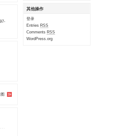
其他操作
登录
97-
Entries
RSS
Comments
RSS
WordPress.org
雅图