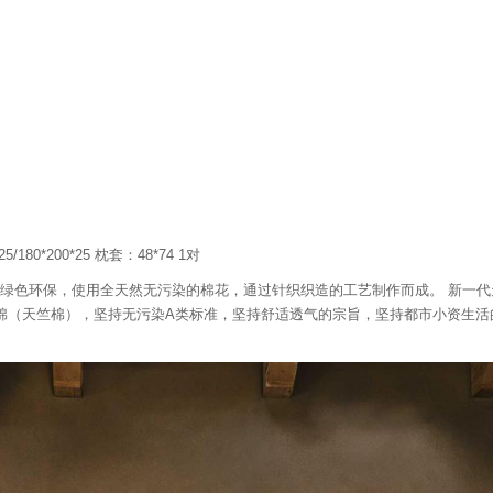
套-
寂
寞
沙
洲
5/180*200*25 枕套：48*74 1对
点是绿色环保，使用全天然无污染的棉花，通过针织织造的工艺制作而成。 新一代
%棉（天竺棉），坚持无污染A类标准，坚持舒适透气的宗旨，坚持都市小资生活