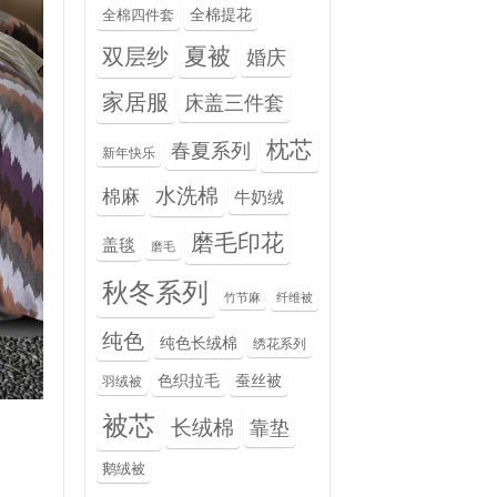
全棉提花
全棉四件套
夏被
双层纱
婚庆
家居服
床盖三件套
枕芯
春夏系列
新年快乐
水洗棉
棉麻
牛奶绒
磨毛印花
盖毯
磨毛
秋冬系列
竹节麻
纤维被
纯色
纯色长绒棉
绣花系列
色织拉毛
蚕丝被
羽绒被
被芯
长绒棉
靠垫
鹅绒被