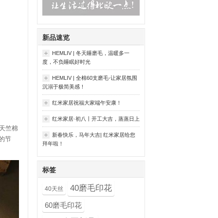
新品速览
HEMLIV | 冬天睡磨毛，温暖多一
度，不负睡眠好时光
HEMLIV | 全棉60支磨毛-让家居氛围
沉溺于极简美感！
红米家居祝福大家端午安康！
红米家居·初八丨开工大吉，蒸蒸日上
天竺棉
新春快乐，马年大吉| 红米家居给您
的节
拜年啦！
标签
40磨毛印花
40天丝
60磨毛印花