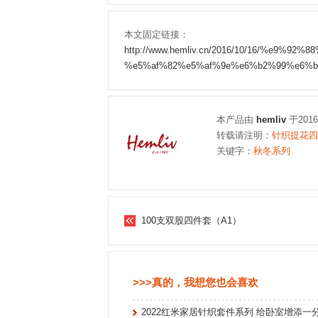
本文固定链接：
http://www.hemliv.cn/2016/10/16/%e9
%e5%af%82%e5%af%9e%e6%b2%99%e6%b
本产品由
hemliv
于201
转载请注明：
针织提花四件
关键字：
秋冬系列
100支双股四件套（A1）
>>>真的，我想您也会喜欢
2022红米家居针织套件系列 给卧室增添一