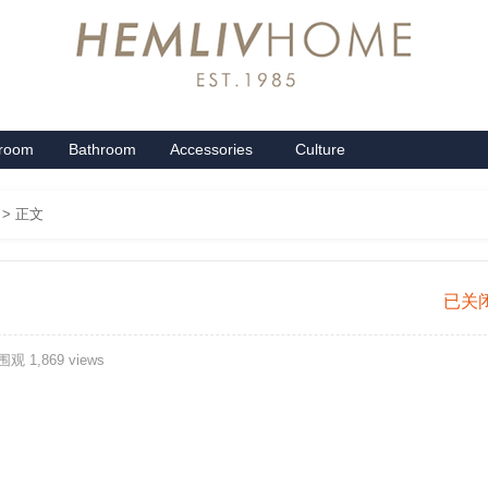
groom
Bathroom
Accessories
Culture
系列
卫浴系列
配饰系列
企业文化
> 正文
针
已关
织
观 1,869 views
提
花
四
件