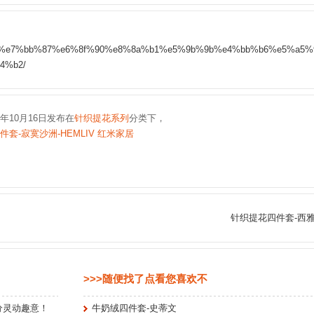
%92%88%e7%bb%87%e6%8f%90%e8%8a%b1%e5%9b%9b%e4%bb%b6%e5%a5%
4%b2/
6年10月16日发布在
针织提花系列
分类下，
套-寂寞沙洲-HEMLIV 红米家居
针织提花四件套-西
>>>随便找了点看您喜欢不
分灵动趣意！
牛奶绒四件套-史蒂文